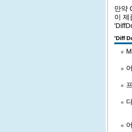
만약 
이 제
'Dif
'Diff
M
어
프
다
어