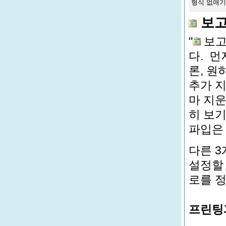
형식 없애기
보고
"
보고
다. 먼
론, 원
추가 지
마 지운
히 보기
파입은 
다른 
설정할 
로를 정
프린팅