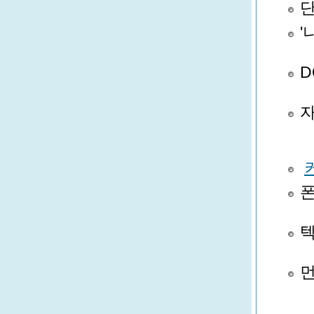
단
'
D
자
폰
텍
먼