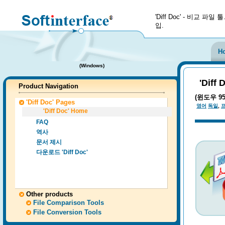
'Diff Doc' - 비교 파
입.
H
(Windows
)
'Diff 
Product Navigation
(윈도우 95,
'
Diff Doc' Pages
영어
독일
,
'Diff Doc' Home
FAQ
역사
문서 제시
다운로드 'Diff Doc'
Other products
File Comparison Tools
File Conversion Tools