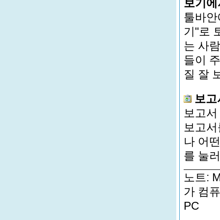
보기에서
툴바안에
기"로
는 사
들이 주
질 잘 
보고서
보고서 
보고서
나 어떤
를 눌러
노트: 
가 컴퓨터
PC