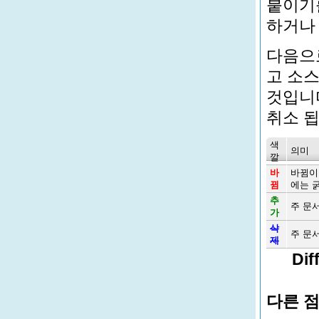
붙이기
하거나 
다음으
고 소
것입니다
취소 
색
의미
깔
바
바뀜이
뀜
에는 
추
주 문
가
삭
주 문
제
Diff
다른 점 