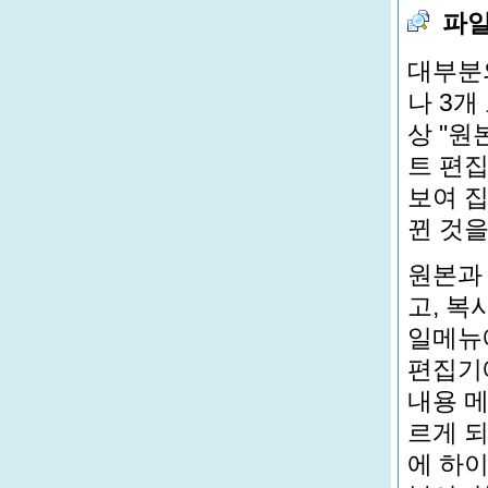
파일
대부분의
나 3개
상 "원
트 편집은
보여 집
뀐 것
원본과
고, 복
일메뉴
편집기
내용 메
르게 
에 하이