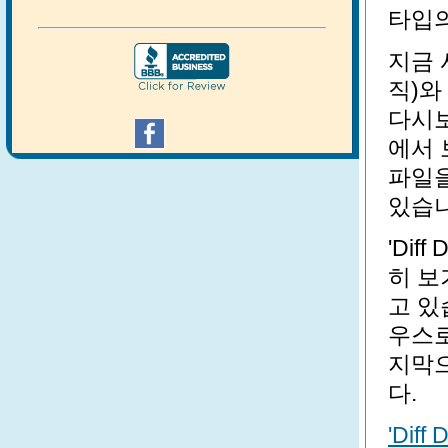
타입의
지금 
직)와
다시
에서 
파일을
있습
'Dif
히 보
고 있
우스로
지막으
다.
'Diff