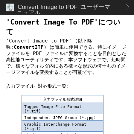
'Convert Image to PDF' ユーザーマ
製品機能
ニュアル
ユーザーインターフェース
Convert Image To PDFについて
変換ジョブのスケジューリング
ConvertITP を使用するために必要な要件
Exe の例
特殊処理: プログラム起動、コピー、削除、その他ファ
イル操作
で使用するファイルタイプ定数
システム必要要件
の保存と復元
はじめに
インストールとアンインストール
インストールとアンインストール
トラブルシューティング
オペレーティングシステム変数PATH設定
カレンダーベース
クイックスタート
コマンドラインの使用