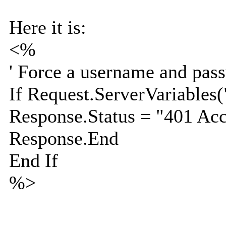
Here it is:
<%
' Force a username and pas
If Request.ServerVariabl
Response.Status = "401 Ac
Response.End
End If
%>