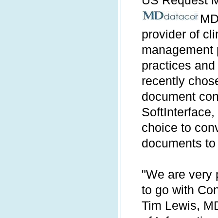
US Request 
MDd
provider of cl
management p
practices and 
recently chos
document conv
SoftInterface, 
choice to conv
documents to s
"We are very 
to go with C
Tim Lewis, MD