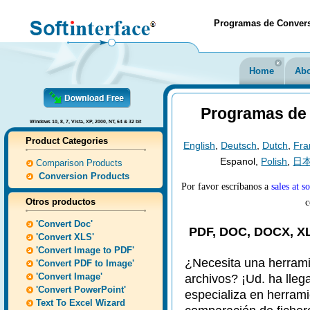
Programas de Convers
Home
Abo
Programas de 
Windows 10, 8, 7, Vista, XP, 2000, NT, 64 & 32 bit
Product Categories
English
,
Deutsch
,
Dutch
,
Fra
Espanol,
Polish
,
日
Comparison Products
Conversion Products
Por favor escríbanos a
sales at 
Otros productos
c
'Convert Doc'
PDF, DOC, DOCX, XL
'Convert XLS'
'Convert Image to PDF'
¿Necesita una herramie
'Convert PDF to Image'
'Convert Image'
archivos? ¡Ud. ha llega
'Convert PowerPoint'
especializa en herrami
Text To Excel Wizard