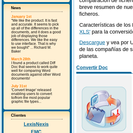
comparación de ficher
breve resumen de nues
News
ficheros.
January 1st
"We like the product. It is fast
Características de los
and accurate. It seems to pick
up all of the differences in the
XLS'
para la conversi
documents, and it does a good
job of displaying those
differences. We like the easy
Descargue
y vea por U
to use interface. That is why
we bought" ... Richard M.
de las compañías de s
Baker
planeta.
March 28th
I found a product called Diff
Doc that seems to work quite
Convertir Doc
well for comparing Word
documents against other Word
documents!
July 31st
'Convert Image' released
enabling users to convert
to/from the most popular
graphic file types...
Clientes
LexisNexis
EMC